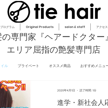
元プログラム
Original Products
salon & staff
アクセス
髪の専門家『ヘアードクター
​エリア屈指の艶髪専門店
タイル
プライベート
オススメ商品
おすすめメニュ
その他
2020年4月1日
読了時間: 1分
進学・新社会人