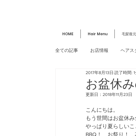
HOME
Hair Menu
毛髪復
全ての記事
お店情報
ヘアス
2017年8月13日
読了時間: 
講習／セミナー
美容情報
お盆休み
更新日：
2018年11月23日
こんにちは。
もう世間はお盆休み
やっぱり夏らしいこ
BBQ！　お祭り！