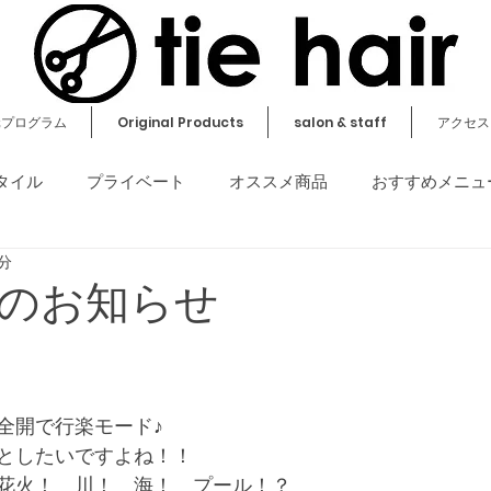
元プログラム
Original Products
salon & staff
アクセス
タイル
プライベート
オススメ商品
おすすめメニュ
1分
その他
のお知らせ
全開で行楽モード♪
としたいですよね！！
　花火！　川！　海！　プール！？