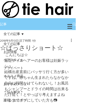
記事
全ての記事
2018年9月13日
読了時間: 1分
全ての記事
☆ばっさりショート☆
お店情報
 こんにちは☆
ヘアスタイル
最近ティエヘアーのお客様は妊娠ラッ
シュ
プライベート
結構出産直前にバッサリ行く方が多い
オススメ商品
ですね。赤ちゃん生まれたらなかなか
自分に時間かけてられないし！お風呂
おすすめメニュー
もシャンプーとドライの時間は出来る
＊悩み解決＊
だけ短く！とやっぱり考えますよね
講習／セミナー
いままでボブにしていた方も📷