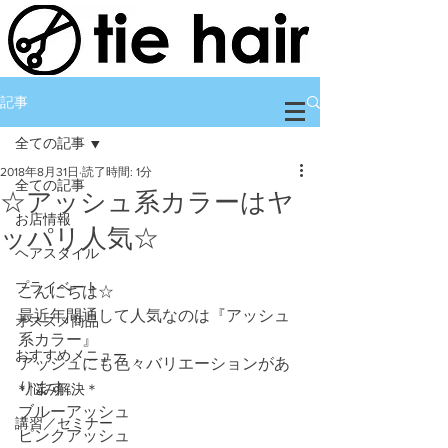
記事
全ての記事
2018年8月31日
読了時間: 1分
全ての記事
☆アッシュ系カラーはヤ
お店情報
ッパリ人気☆
ヘアスタイル
プライベート
こんにちは☆
最近年間通して人気なのは『アッシュ
オススメ商品
系カラー』
おすすめメニュー
アッシュにも色々バリエーションがあ
ります。
＊悩み解決＊
ブルーアッシュ
講習／セミナー
ピンクアッシュ