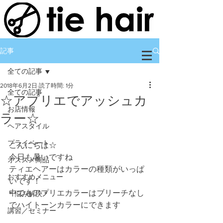
記事
全ての記事
2018年6月2日
読了時間: 1分
全ての記事
☆アプリエでアッシュカ
お店情報
ラー☆
ヘアスタイル
プライベート
こんにちは☆
今日も暑いですね
オススメ商品
ティエヘアーはカラーの種類がいっぱ
おすすめメニュー
いです！
中でもアプリエカラーはブリーチなし
＊悩み解決＊
でハイトーンカラーにできます
講習／セミナー