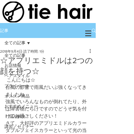
記事
全ての記事
2018年9月4日
読了時間: 1分
全ての記事
☆アプリエミドルは2つの
お店情報
顔を持つ☆
ヘアスタイル
 こんにちは☆
プライベート
台風の影響で雨風だいぶ強くなってき
ましたね
オススメ商品
強風でいろんなものが倒れてたり、外
おすすめメニュー
は障害物だらけですのでどうぞ気を付
けてお過ごしください！
＊悩み解決＊
さて、大好評のアプリエミドルカラー
講習／セミナー
ダブルフェイスカラーといって光の当