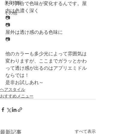
美容情報
たり具合で色味が変化するんです。屋
内は色濃く深く
その他
📷
📷
屋外は透け感のある色味に
📷
他のカラーも多少光によって雰囲気は
変わりますが、ここまでガラッとかわ
って透け感が出るのはアプリエミドル
ならでは！
是非お試しあれ～ 
ヘアスタイル
おすすめメニュー
すべて表示
最新記事