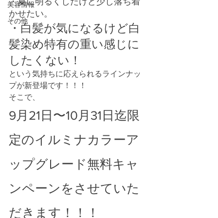
・夏に明るくしたけど少し落ち着
美容情報
かせたい。
その他
・白髪が気になるけど白
髪染め特有の重い感じに
したくない！
という気持ちに応えられるラインナッ
プが新登場です！！！
そこで、
9月21日〜10月31日迄限
定のイルミナカラーア
ップグレード無料キャ
ンペーンをさせていた
だきます！！！