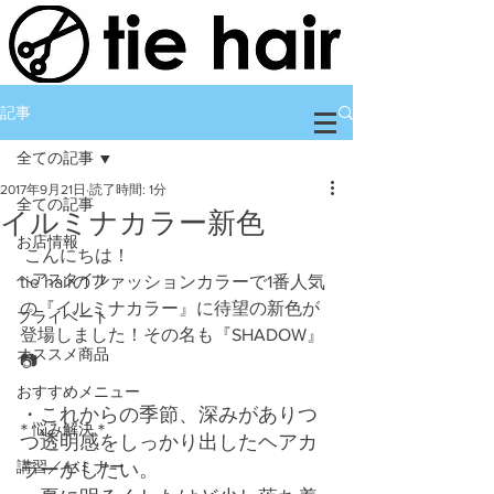
記事
全ての記事
2017年9月21日
読了時間: 1分
全ての記事
イルミナカラー新色
お店情報
 こんにちは！
ヘアスタイル
tie hairのファッションカラーで1番人気
の『イルミナカラー』に待望の新色が
プライベート
登場しました！その名も『SHADOW』
オススメ商品
📷
おすすめメニュー
・これからの季節、深みがありつ
＊悩み解決＊
つ透明感をしっかり出したヘアカ
講習／セミナー
ラーがしたい。