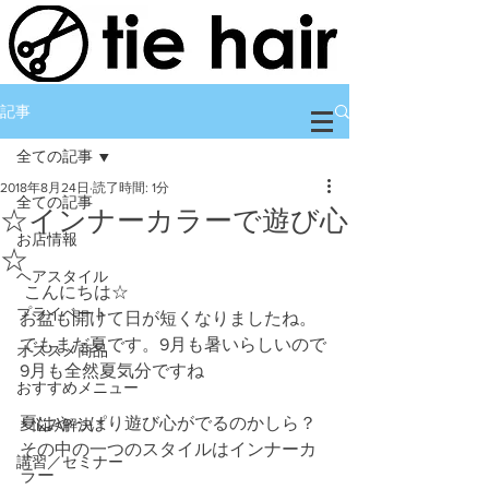
記事
全ての記事
2018年8月24日
読了時間: 1分
全ての記事
☆インナーカラーで遊び心
お店情報
☆
ヘアスタイル
 こんにちは☆
プライベート
お盆も開けて日が短くなりましたね。
でもまだ夏です。9月も暑いらしいので
オススメ商品
9月も全然夏気分ですね
おすすめメニュー
夏はやっぱり遊び心がでるのかしら？
＊悩み解決＊
その中の一つのスタイルはインナーカ
講習／セミナー
ラー