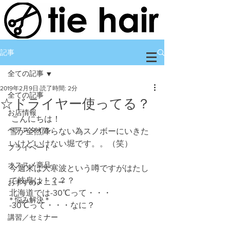
記事
全ての記事
2019年2月9日
読了時間: 2分
全ての記事
☆ドライヤー使ってる？
お店情報
 こんにちは！
ヘアスタイル
雪が全然降らない為スノボーにいきた
いけどいけない堀です。。（笑）
プライベート
オススメ商品
今週末は大寒波という噂ですがはたし
て岐阜は！？？？
おすすめメニュー
北海道では-30℃って・・・
＊悩み解決＊
-30℃って・・・なに？
講習／セミナー