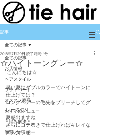
記事
全ての記事
2018年7月20日
読了時間: 1分
全ての記事
☆ハイトーングレー☆
お店情報
 こんにちは☆
ヘアスタイル
暑い夏はダブルカラーでハイトーンに
プライベート
仕上げては？
オススメ商品
ロングヘアーの毛先をブリーチしてグ
レーをON
おすすめメニュー
夏感出ますね
＊悩み解決＊
さらにコテ巻きで仕上げればキレイな
講習／セミナー
大人女子感