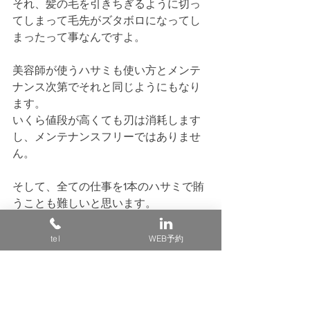
それ、髪の毛を引きちぎるように切っ
てしまって毛先がズタボロになってし
まったって事なんですよ。
美容師が使うハサミも使い方とメンテ
ナンス次第でそれと同じようにもなり
ます。
いくら値段が高くても刃は消耗します
し、メンテナンスフリーではありませ
ん。
そして、全ての仕事を1本のハサミで賄
うことも難しいと思います。
例えば料理をする時の包丁でも三徳包
丁、牛刀、刺身包丁、菜切り包丁、出
tel
WEB予約
刃包丁、ペティナイフなどいくつもの
種類があり、それぞれに使う用途が分
かれています。
モノによっては兼用出来るものもあり