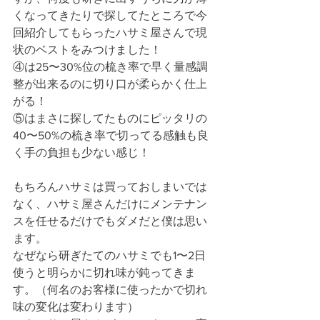
くなってきたりで探してたところで今
回紹介してもらったハサミ屋さんで現
状のベストをみつけました！
④は25〜30%位の梳き率で早く量感調
整が出来るのに切り口が柔らかく仕上
がる！
⑤はまさに探してたものにピッタリの
40〜50%の梳き率で切ってる感触も良
く手の負担も少ない感じ！
もちろんハサミは買っておしまいでは
なく、ハサミ屋さんだけにメンテナン
スを任せるだけでもダメだと僕は思い
ます。
なぜなら研ぎたてのハサミでも1〜2日
使うと明らかに切れ味が鈍ってきま
す。（何名のお客様に使ったかで切れ
味の変化は変わります）