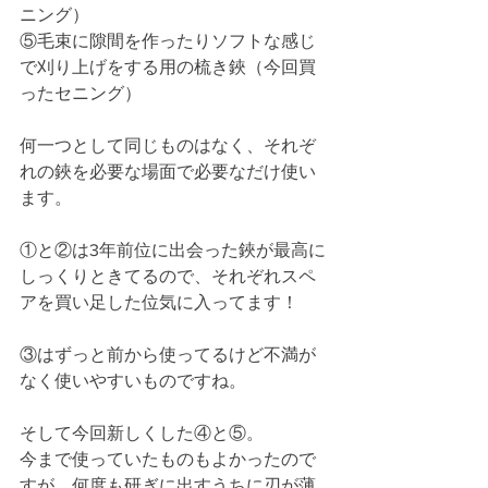
ニング）
⑤毛束に隙間を作ったりソフトな感じ
で刈り上げをする用の梳き鋏（今回買
ったセニング）
何一つとして同じものはなく、それぞ
れの鋏を必要な場面で必要なだけ使い
ます。
①と②は3年前位に出会った鋏が最高に
しっくりときてるので、それぞれスペ
アを買い足した位気に入ってます！
③はずっと前から使ってるけど不満が
なく使いやすいものですね。
そして今回新しくした④と⑤。
今まで使っていたものもよかったので
すが、何度も研ぎに出すうちに刃が薄