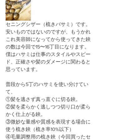
美容情報
その他
セニングシザー（梳きバサミ）です。
安いものではないのですが、もうかれ
これ美容師になってから使ってきた鋏
の数は今回で15〜16丁目になります。
僕はハサミは仕事のスタイルやスピー
ド、正確さや髪のダメージに関わると
思っています。
普段から5丁のハサミを使い分けてい
て、
①髪を逃さず真っ直ぐに切る鋏。
②髪を柔らかく逃しつつ切り口が柔ら
かく仕上がる鋏。
③微妙な量感や質感を表現する場合に
使う梳き鋏（梳き率10%以下）
④毛量調整用の梳き鋏（今回買ったセ