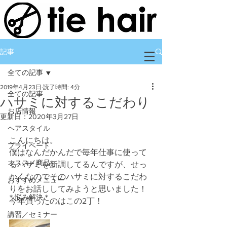
記事
全ての記事
2019年4月23日
読了時間: 4分
全ての記事
ハサミに対するこだわり
お店情報
更新日：
2020年3月27日
ヘアスタイル
こんにちは。
プライベート
僕はなんだかんだで毎年仕事に使って
オススメ商品
るハサミを新調してるんですが、せっ
かくなのでそのハサミに対するこだわ
おすすめメニュー
りをお話ししてみようと思いました！
＊悩み解決＊
今年買ったのはこの2丁！
講習／セミナー