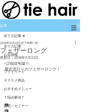
記事
全ての記事
2018年10月11日
読了時間: 1分
全ての記事
フェザーロング
お店情報
更新日：
2018年11月22日
 こんにちは☆
ヘアスタイル
最近流行りのフェザーロング！
プライベート
オススメ商品
おすすめメニュー
＊悩み解決＊
📷
講習／セミナー
📷