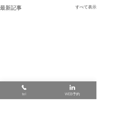
すべて表示
最新記事
tel
WEB予約
コメント
透明感ブルー
結婚式ヘアセット