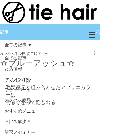
記事
全ての記事
2018年5月22日
読了時間: 1分
全ての記事
☆ブルーアッシュ☆
お店情報
ヘアスタイル
こんにちは！
毛髪復元と組み合わせたアプリエカラ
プライベート
ーは
オススメ商品
明るくなって艶も出る
おすすめメニュー
＊悩み解決＊
講習／セミナー