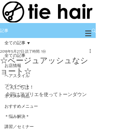
記事
全ての記事
2018年5月27日
読了時間: 1分
全ての記事
☆ベージュアッシュなシ
お店情報
ョート☆
ヘアスタイル
プライベート
こんにちは！
今回はアプリエを使ってトーンダウン
オススメ商品
おすすめメニュー
＊悩み解決＊
講習／セミナー