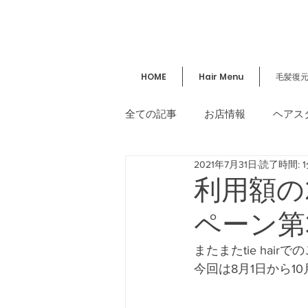
HOME
Hair Menu
毛髪復
全ての記事
お店情報
ヘアス
2021年7月31日
読了時間: 
講習／セミナー
美容情報
利用額の
ペーン第
またまたtie ha
今回は8月1日から1