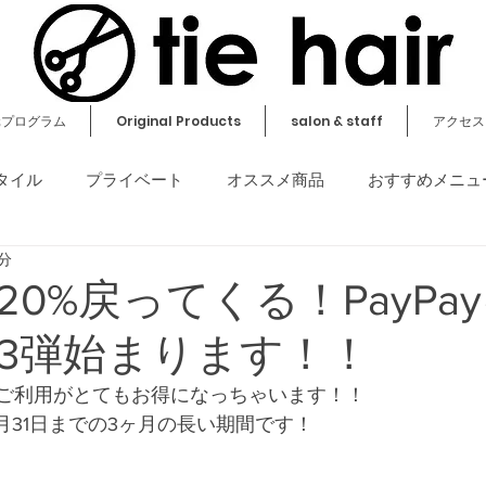
元プログラム
Original Products
salon & staff
アクセス
タイル
プライベート
オススメ商品
おすすめメニュ
1分
その他
20%戻ってくる！PayPa
3弾始まります！！
irでのご利用がとてもお得になっちゃいます！！
0月31日までの3ヶ月の長い期間です！