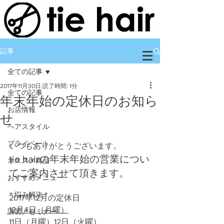
記事
全ての記事
2017年11月30日
読了時間: 1分
全ての記事
年末年始の定休日のお知ら
お店情報
せ
ヘアスタイル
プライベート
いつもありがとうございます。
tie hairの年末年始の営業につい
オススメ商品
てご案内させて頂きます。
おすすめメニュー
＊悩み解決＊
2017年12月の定休日
12月4日（月曜）
講習／セミナー
11日（月曜）12日（火曜）