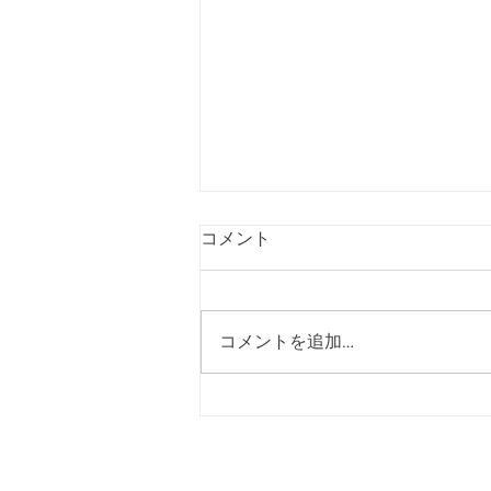
料金改定のお知らせ
コメント
いつも tie hair をご愛顧いただ
き、誠にありがとうございます。
当店では、お客様一人ひとりの髪
コメントを追加…
の状態に合わせた最適な薬剤選定
と、心地よい空間づくりに努めて
まいりました。 昨今の店舗運営
コストおよび原材料費の上昇が続
く中、今後も変わらず質の高い技
美濃
術と、より充実したサービスを提