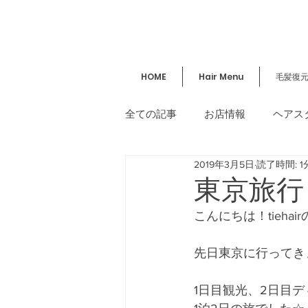
HOME
Hair Menu
毛髪復
全ての記事
お店情報
ヘアス
2019年3月5日
読了時間: 1
講習／セミナー
美容情報
東京旅行
こんにちは！tieha
先日東京に行ってき
1日目観光、2日目デ