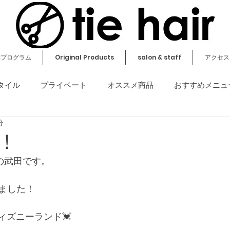
元プログラム
Original Products
salon & staff
アクセス
タイル
プライベート
オススメ商品
おすすめメニュ
分
その他
！
irの武田です。
ました！
ィズニーランド💓