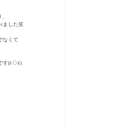
り、
べました笑
でなくて
(≧◇≦)