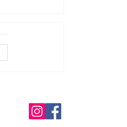
でとう！！！
アー