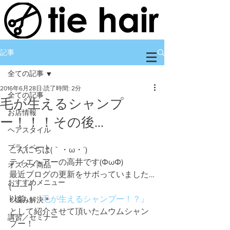
記事
全ての記事
2016年6月28日
読了時間: 2分
全ての記事
毛が生えるシャンプ
お店情報
ー！！！その後…
ヘアスタイル
プライベート
こんにちは(｀・ω・´)ゞ
ティエヘアーの高井です(ΦωΦ)
オススメ商品
最近ブログの更新をサボっていました…
おすすめメニュー
(一一")
以前、
『毛が生えるシャンプー！？』
＊悩み解決＊
として紹介させて頂いたムウムシャン
講習／セミナー
プー！