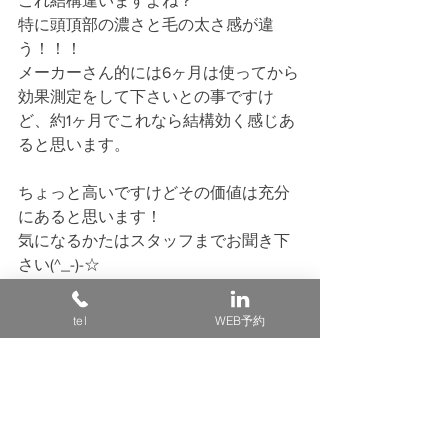
これ結構違いますよね？
特に頭頂部の濃さと毛の太さ感が違
う！！！
メーカーさん的には6ヶ月は使ってから
効果測定をして下さいとの事ですけ
ど、約1ヶ月でこれなら結構効く感じあ
ると思います。
ちょっと高いですけどその価値は充分
にあると思います！
気になるかたはスタッフまでお聞き下
さい(^_-)-☆
このシャンプーに関しては簡易的なラ
tel
WEB予約
ッピングでよければさせていただきま
すのでプレゼントにも最適だと思いま
す☆
旦那さんやお父さん、お母さんへの日
頃の感謝を込めてプレゼントはいかが