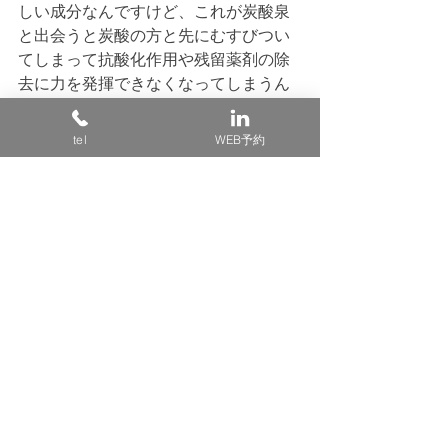
しい成分なんですけど、これが炭酸泉
と出会うと炭酸の方と先にむすびつい
てしまって抗酸化作用や残留薬剤の除
去に力を発揮できなくなってしまうん
です
あと、トリートメント後に炭酸泉を使
tel
WEB予約
うとせっかく浸透させたトリートメン
トを若干とってしまう事もあるのです
なのでtie hairではシャンプー、トリー
トメントや処理剤にはヘマチンがふん
だんに使用されているものを使い、カ
ラー、パーマ後の残留薬剤の除去と抗
酸化作用とダメージ補修を持させるた
め、炭酸泉はそこに影響のないタイミ
ングで使用していきます
せっかくの良いものも効果を打ち消し
てしまってはもったいないですもんね
あくまでも炭酸泉とは髪の毛と地肌の
健康の為の土台を作るもの