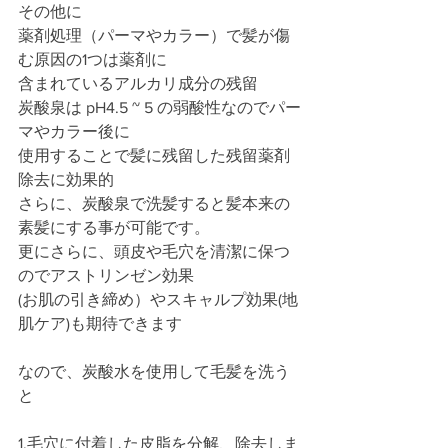
その他に
薬剤処理（パーマやカラー）で髪が傷
む原因の1つは薬剤に
含まれているアルカリ成分の残留
炭酸泉は pH4.5 ~ 5 の弱酸性なのでパー
マやカラー後に
使用することで髪に残留した残留薬剤
除去に効果的
さらに、炭酸泉で洗髪すると髪本来の
素髪にする事が可能です。
更にさらに、頭皮や毛穴を清潔に保つ
のでアストリンゼン効果
(お肌の引き締め）やスキャルプ効果(地
肌ケア)も期待できます
なので、炭酸水を使用して毛髪を洗う
と
1.毛穴に付着した皮脂を分解、除去しま