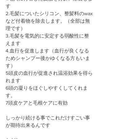
す
2.毛髪についたシリコン、整髪料のwax
など付着物を除去します。（全部は無
理です）
3.毛髪を電気的に安定する弱酸性に整
えます
4.血行を促進します（血行が良くなる
ためシャンプー後かゆくなる方もいま
す）
5頭皮の血行が促進され温浴効果を得ら
れます
6頭の凝りをほぐしやすくしてくれま
す。
7頭皮ケアと毛根ケアに有効
しっかり続ける事でこれだけすごい事
が期待出来るんです