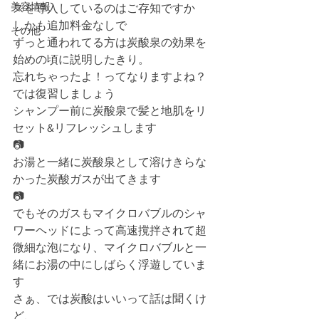
美容情報
スを導入しているのはご存知ですか
しかも追加料金なしで
その他
ずっと通われてる方は炭酸泉の効果を
始めの頃に説明したきり。
忘れちゃったよ！ってなりますよね？
では復習しましょう
シャンプー前に炭酸泉で髪と地肌をリ
セット&リフレッシュします
📷
お湯と一緒に炭酸泉として溶けきらな
かった炭酸ガスが出てきます
📷
でもそのガスもマイクロバブルのシャ
ワーヘッドによって高速撹拌されて超
微細な泡になり、マイクロバブルと一
緒にお湯の中にしばらく浮遊していま
す
さぁ、では炭酸はいいって話は聞くけ
ど、