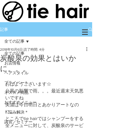
記事
全ての記事
2018年10月6日
読了時間: 4分
全ての記事
炭酸泉の効果とはいか
お店情報
に。。。
ヘアスタイル
プライベート
おはようございます☆
台風の影響で雨。。。最近週末天気悪
オススメ商品
いですね
おすすめメニュー
美濃は今日明日とあかりアートなの
に。。。
＊悩み解決＊
ところでtie hairではシャンプーをする
講習／セミナー
全メニューに対して、炭酸泉のサービ