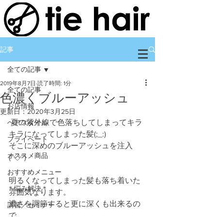
記事
全ての記事
2019年8月7日
読了時間: 1分
全ての記事
色濃くブルーアッシュ
お店情報
更新日：
2020年3月25日
 夏の紫外線で色落ちしてしまってキラ
ヘアスタイル
キラになってしまった髪(;_:)
プライベート
そこに深めのブルーアッシュを注入
オススメ商品
(''◇'')ゞ
おすすめメニュー
明るくなってしまった髪も落ち着いた
＊悩み解決＊
雰囲気なります。
濃さを調節すると更に深くも出来るの
講習／セミナー
で