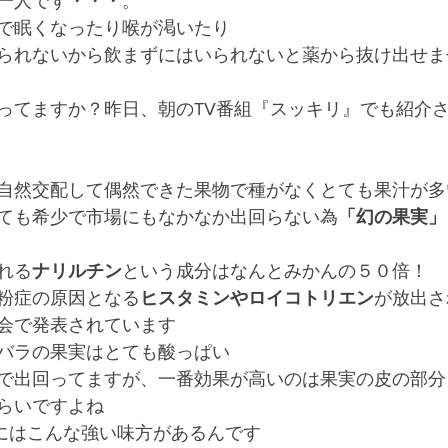
一人です・・・。
で眠くなったり喉が渇いたり
られないから飲まずにはいられないと薬から抜け出せま
ってますか？昨日、朝のTV番組『スッキリ』でも紹介
自然交配して偶然できた果物で種がなくとても果汁が多
ても希少で市場にもなかなか出回らない為
「幻の果実」
れる
ナリルチン
という成分はなんとみかんの５０倍！
粉症の原因となる
ヒスタミンやロイコトリエン
が放出さ
会で発表されています
バラの果実はとても酸っぱい
で出回ってますが、一番効果が高いのは果実の皮の部分
らいですよね
hairにはこんな強い味方があるんです