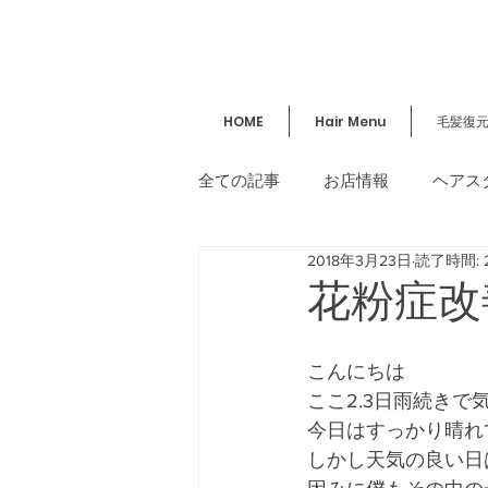
HOME
Hair Menu
毛髪復
全ての記事
お店情報
ヘアス
2018年3月23日
読了時間: 
講習／セミナー
美容情報
花粉症改
こんにちは
ここ2.3日雨続き
今日はすっかり晴れ
しかし天気の良い日