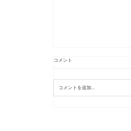
コメント
コメントを追加…
利用額の20%戻ってくる！
PayPayキャンペーン第3弾始
まります！！
美濃