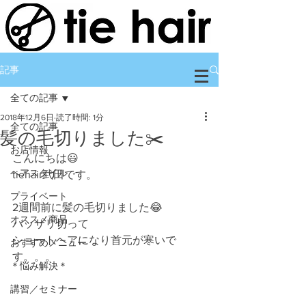
記事
全ての記事
2018年12月6日
読了時間: 1分
全ての記事
髪の毛切りました✂️
お店情報
こんにちは😃
ヘアスタイル
tiehair武田です。
プライベート
2週間前に髪の毛切りました😂
オススメ商品
バッサリ切って
ショートヘアになり首元が寒いで
おすすめメニュー
す。。。
＊悩み解決＊
講習／セミナー