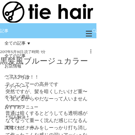
記事
全ての記事
2017年5月14日
読了時間: 1分
全ての記事
黒髪風ブルージュカラー
お店情報
ヘアスタイル
こんにちは！！
ティエヘアーの高井です
プライベート
突然ですが、髪を暗くしたいけど重〜
オススメ商品
く見えるからやだなーって人いません
かーーー
おすすめメニュー
普通は暗くするとどうしても透明感が
＊悩み解決＊
なくなって重ーく沈んだ感じになるん
講習／セミナー
ですけど、赤みをしーっかり打ち消し
て作ったこんな感じの深いアッシュな