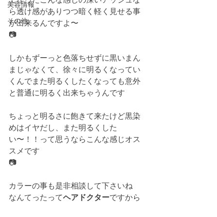
美容情報
ら透け感がありつつ暗く軽く見せる事
その他
が出来るんですよ〜
📷
しかもずーっと色落ちせずに黒いまん
まじゃなくて、徐々に明るくなってい
くんでまた明るくしたくなっても意外
と普通に明るく出来ちゃうんです
ちょっと明るさに飽きて来たけど黒染
めはイヤだし、また明るくした
い〜！！って思うならこんな感じオス
スメです
📷
カラーの事も是非相談して下さいね
なんてったって
ヘアドクター
ですから