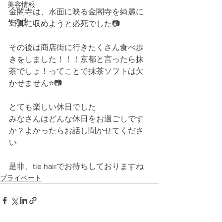
美容情報
金閣寺は、水面に映る金閣寺を綺麗に
その他
写真に収めようと必死でした📷
その後は商店街に行きたくさん食べ歩
きをしました！！！京都と言ったら抹
茶でしょ！ってことで抹茶ソフトは欠
かせません⭐️📷
とても楽しい休日でした
みなさんはどんな休日をお過ごしです
か？よかったらお話し聞かせてくださ
い
是非、tie hairでお待ちしておりますね 
プライベート