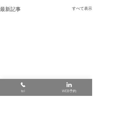
すべて表示
最新記事
tel
WEB予約
コメント
☆新年会☆
おめでとう！！