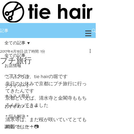
記事
全ての記事
2017年4月18日
読了時間: 1分
全ての記事
プチ旅行
お店情報
ヘアスタイル
こんにちは、tie hairの堀です
先日のお休みで京都にプチ旅行に行っ
プライベート
てきたんです
オススメ商品
京都といえば、清水寺と金閣寺ももち
ろん行ってきました
おすすめメニュー
＊悩み解決＊
清水寺は、まだ桜が咲いていてとても
講習／セミナー
綺麗でした！📷