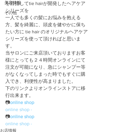
美容情報
を目指してtie hairが開発したヘアケア
シリーズを
その他
一人でも多くの髪にお悩みを抱える
方、髪を綺麗に、頭皮を健やかに保ち
たい方に tie hair のオリジナルヘアケア
シリーズを使って頂ければと思いま
す。
当サロンにご来店頂いておりますお客
様にとっても２４時間オンラインにて
注文が可能になり、急にシャンプー等
がなくなってしまった時でもすぐに購
入でき、利便性が高まりました。
下のリンクよりオンラインストアに移
行出来ます。
📷
online shop
online shop - 
📷
online shop
online shop - 
お店情報