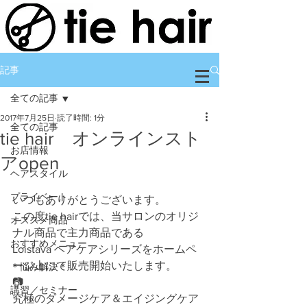
記事
全ての記事
2017年7月25日
読了時間: 1分
全ての記事
tie hair オンラインスト
お店情報
アopen
ヘアスタイル
プライベート
いつもありがとうございます。
この度tie hairでは、当サロンのオリジ
オススメ商品
ナル商品で主力商品である
おすすめメニュー
Loistava ヘアケアシリーズをホームペ
ージ上にて販売開始いたします。
＊悩み解決＊
📷
講習／セミナー
究極のダメージケア＆エイジングケア